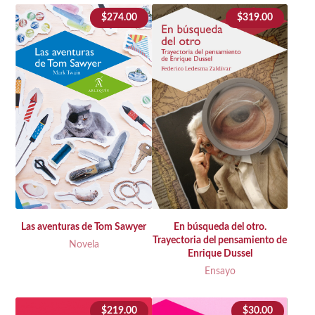
$
274.00
$
319.00
Las aventuras de Tom Sawyer
En búsqueda del otro.
Trayectoria del pensamiento de
Novela
Enrique Dussel
Ensayo
$
219.00
$
30.00