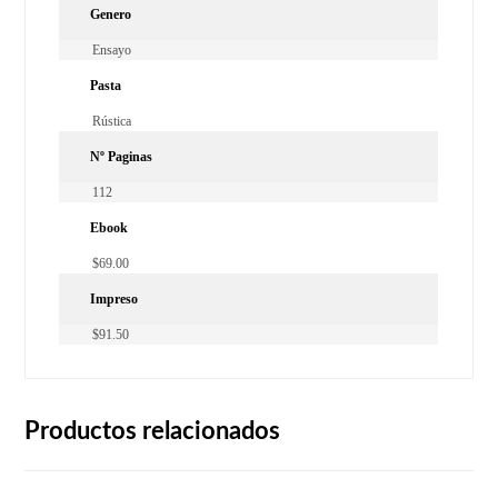
Genero
Ensayo
Pasta
Rústica
Nº Paginas
112
Ebook
$69.00
Impreso
$91.50
Productos relacionados