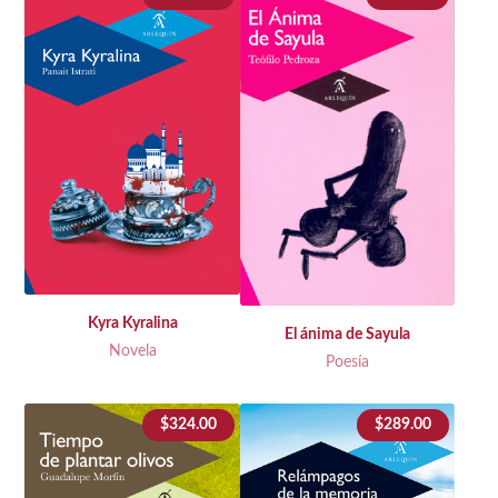
Kyra Kyralina
El ánima de Sayula
Novela
Poesía
$
324.00
$
289.00