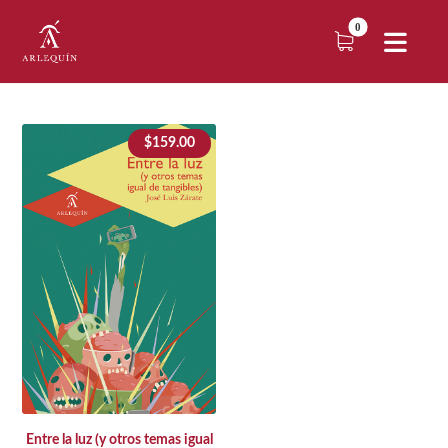
$
159.00
Entre la luz (y otros temas igual