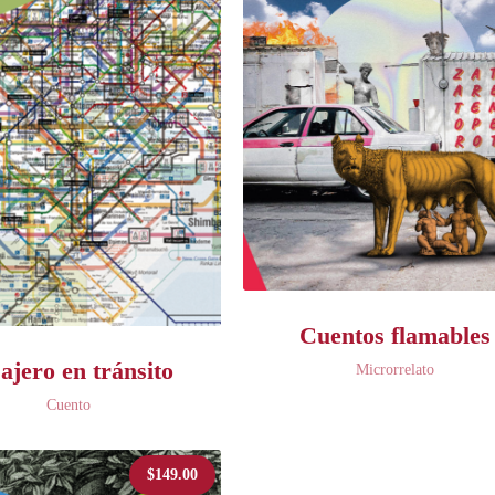
Cuentos flamables
ajero en tránsito
Microrrelato
Cuento
$
149.00