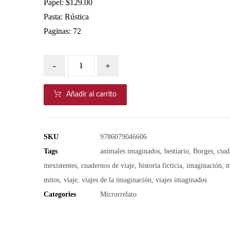
Papel: $129.00
Pasta: Rústica
Paginas: 72
-
+
Añadir al carrito
SKU
9786079046606
Tags
animales imaginados
,
bestiario
,
Borges
,
ciud
inexistentes
,
cuadernos de viaje
,
historia ficticia
,
imaginación
,
m
mitos
,
viaje
,
viajes de la imaginación
,
viajes imaginados
Categories
Microrrelato