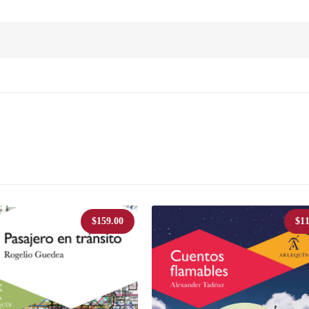
$
159.00
$
11