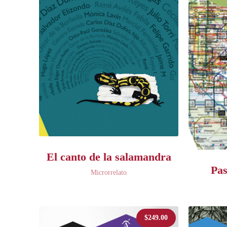
El canto de la salamandra
Pas
Microrrelato
$
249.00