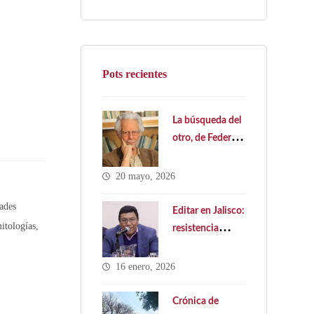
Pots recientes
La búsqueda del
otro, de Federico
Ledesma
20 mayo, 2026
ades
Editar en Jalisco:
itologías
,
resistencia
cultural y
política pública
16 enero, 2026
ausente. Hacia
una Ley Estatal
Crónica de