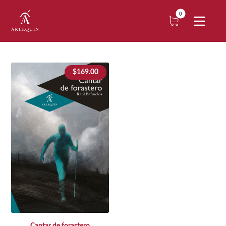
$
169.00