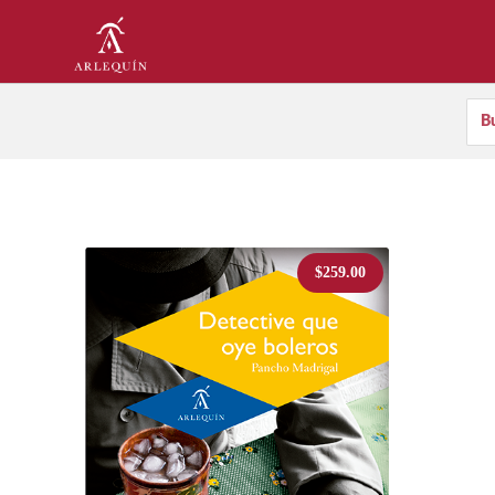
$
259.00