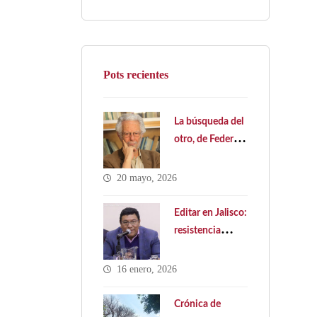
Pots recientes
La búsqueda del
otro, de Federico
Ledesma
20 mayo, 2026
Editar en Jalisco:
resistencia
cultural y
política pública
16 enero, 2026
ausente. Hacia
una Ley Estatal
Crónica de