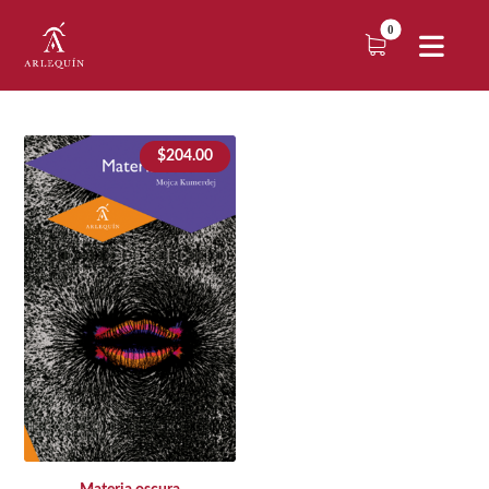
$
204.00