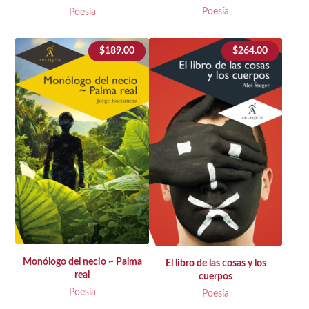
Poesía
Poesía
$
189.00
$
264.00
Monólogo del necio ~ Palma
El libro de las cosas y los
real
cuerpos
Poesía
Poesía