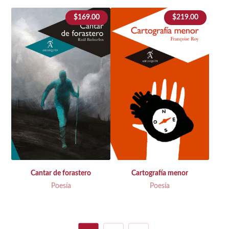
$
169.00
$
219.00
Cantar de forastero
Cartografía menor
Poesía
Poesía