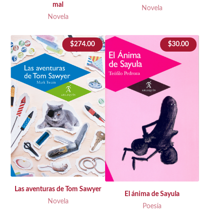
mal
Novela
Novela
$
274.00
$
30.00
Las aventuras de Tom Sawyer
El ánima de Sayula
Novela
Poesía