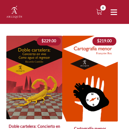
$
229.00
$
219.00
Doble cartelera: Concierto en