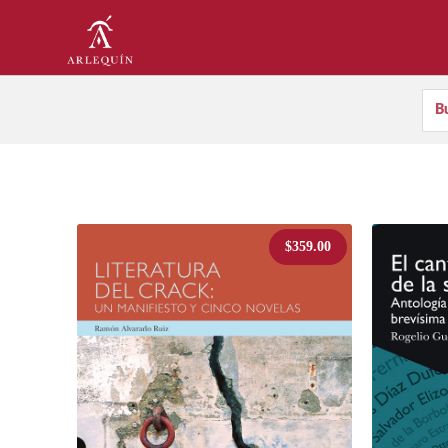
$
359.00