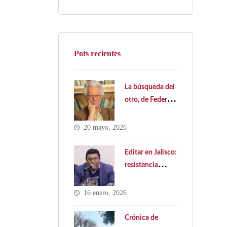
Pots recientes
La búsqueda del
otro, de Federico
Ledesma
20 mayo, 2026
Editar en Jalisco:
resistencia
cultural y
política pública
16 enero, 2026
ausente. Hacia
una Ley Estatal
Crónica de