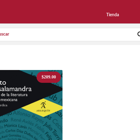
Tienda
$
209.00