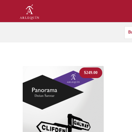
$
249.00