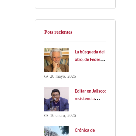
Pots recientes
La búsqueda del
otro, de Federico
Ledesma
20 mayo, 2026
Editar en Jalisco:
resistencia
cultural y
política pública
16 enero, 2026
ausente. Hacia
una Ley Estatal
Crónica de