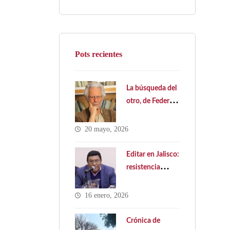
Pots recientes
La búsqueda del
otro, de Federico
Ledesma
20 mayo, 2026
Editar en Jalisco:
resistencia
cultural y
política pública
16 enero, 2026
ausente. Hacia
una Ley Estatal
Crónica de