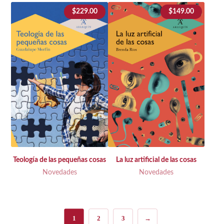
$
229.00
$
149.00
Teología de las pequeñas cosas
La luz artificial de las cosas
Novedades
Novedades
1
2
3
→