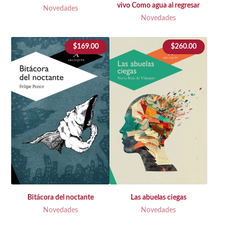
vivo Como agua al regresar
Novedades
Novedades
$
169.00
$
260.00
Bitácora del noctante
Las abuelas ciegas
Novedades
Novedades