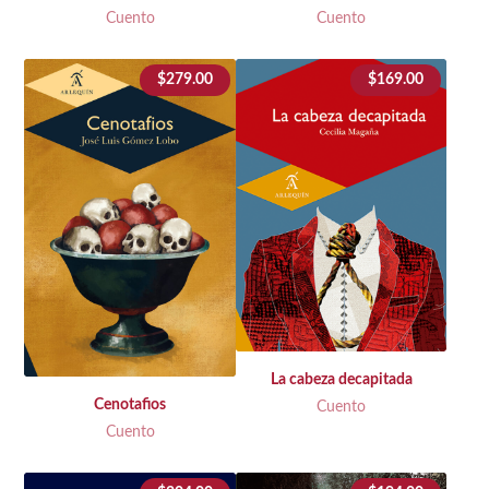
Cuento
Cuento
$
279.00
$
169.00
La cabeza decapitada
Cenotafios
Cuento
Cuento