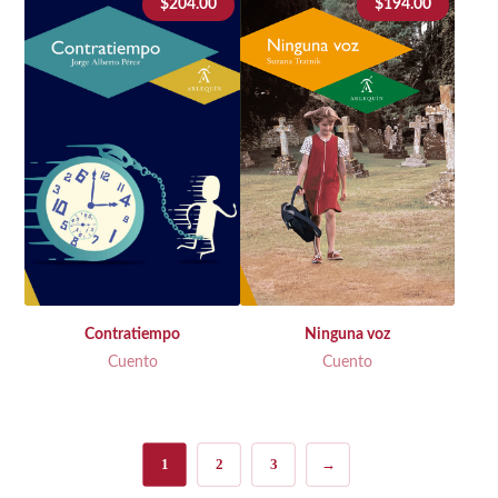
$
204.00
$
194.00
Ninguna voz
Contratiempo
Cuento
Cuento
1
2
3
→