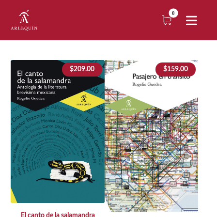
$
209.00
$
159.00
El canto de la salamandra